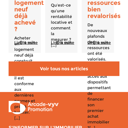
logement
ressources
Qu’est-ce
neuf
bien
qu’une
déjà
revalorisés
rentabilité
achevé
locative et
De
?
comment
nouveaux
la
plafonds
Acheter
mesurer ?
de
Lire la suite
4 min
Lire la suite
4 min
Lire la suite
4 min
un
[…]
ressources
logement
ont été
neuf déjà
valorisés.
construit
Qui peut
est un
Voir tous nos articles
avoir
bon plan :
accès aux
il est
dispositifs
conforme
permettant
aux
de
dernières
financer
normes et
son
prêt à
premier
habiter.
achat
[…]
immobilier
S'INFORMER SUR L'IMMOBILIER
?[…]