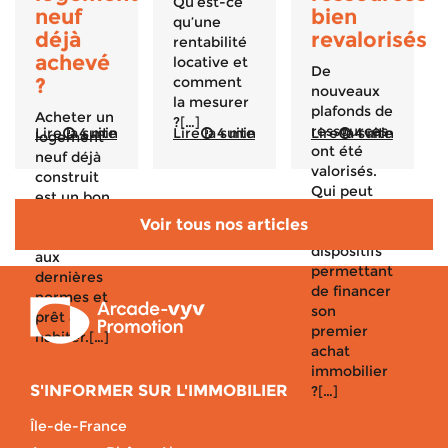
Qu’est-ce
neuf
bien
qu’une
déjà
revalorisés
rentabilité
achevé
locative et
De
?
comment
nouveaux
la mesurer
plafonds de
Acheter un
?[…]
ressources
Lire la suite
4 min
Lire la suite
4 min
Lire la suite
4 min
logement
ont été
neuf déjà
valorisés.
construit
Qui peut
est un bon
avoir accès
plan : il est
Voir tous nos articles
aux
conforme
dispositifs
aux
permettant
dernières
de financer
normes et
son
prêt à
premier
habiter.[…]
achat
immobilier
S'INFORMER SUR L'IMMOBILIER
?[…]
Île-de-France