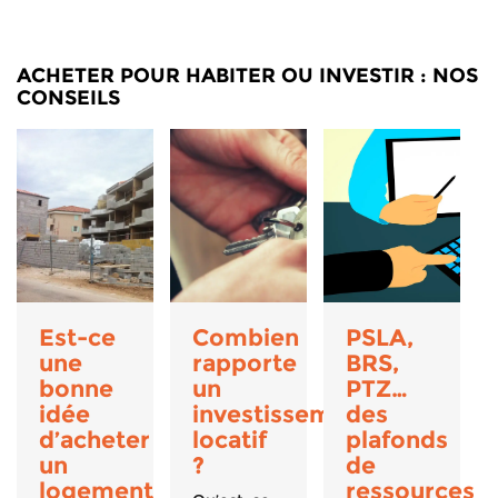
ACHETER POUR HABITER OU INVESTIR : NOS
CONSEILS
Est-ce
Combien
PSLA,
une
rapporte
BRS,
bonne
un
PTZ…
idée
investissement
des
d’acheter
locatif
plafonds
un
?
de
logement
ressources