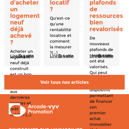
d’acheter
locatif
plafonds
un
?
de
logement
ressources
Qu’est-ce
neuf
bien
qu’une
déjà
revalorisés
rentabilité
achevé
locative et
De
?
comment
nouveaux
la mesurer
plafonds de
Acheter un
?[…]
ressources
Lire la suite
4 min
Lire la suite
4 min
Lire la suite
4 min
logement
ont été
neuf déjà
valorisés.
construit
Qui peut
est un bon
avoir accès
plan : il est
Voir tous nos articles
aux
conforme
dispositifs
aux
permettant
dernières
de financer
normes et
son
prêt à
premier
habiter.[…]
achat
immobilier