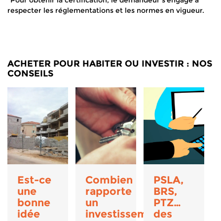
*Pour obtenir la certification, le demandeur s’engage à
respecter les réglementations et les normes en vigueur.
ACHETER POUR HABITER OU INVESTIR : NOS
CONSEILS
Est-ce
Combien
PSLA,
une
rapporte
BRS,
bonne
un
PTZ…
idée
investissement
des