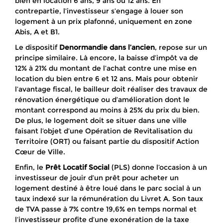
bien en location 6 ans, 9 ans ou 12 ans. En
contrepartie, l’investisseur s’engage à louer son
logement à un prix plafonné, uniquement en zone
Abis, A et B1.
Le dispositif
Denormandie dans l’ancien
, repose sur un
principe similaire. Là encore, la baisse d’impôt va de
12% à 21% du montant de l’achat contre une mise en
location du bien entre 6 et 12 ans. Mais pour obtenir
l’avantage fiscal, le bailleur doit réaliser des travaux de
rénovation énergétique ou d’amélioration dont le
montant correspond au moins à 25% du prix du bien.
De plus, le logement doit se situer dans une ville
faisant l’objet d’une Opération de Revitalisation du
Territoire (ORT) ou faisant partie du dispositif Action
Cœur de Ville.
Enfin, le
Prêt Locatif Social
(PLS) donne l’occasion à un
investisseur de jouir d’un prêt pour acheter un
logement destiné à être loué dans le parc social à un
taux indexé sur la rémunération du Livret A. Son taux
de TVA passe à 7% contre 19,6% en temps normal et
l’investisseur profite d’une exonération de la taxe