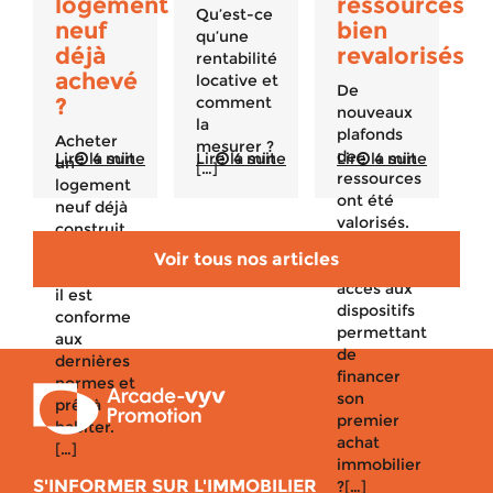
logement
ressources
Qu’est-ce
neuf
bien
qu’une
déjà
revalorisés
rentabilité
achevé
locative et
De
?
comment
nouveaux
la
plafonds
Acheter
mesurer ?
de
Lire la suite
4 min
Lire la suite
4 min
Lire la suite
4 min
un
[…]
ressources
logement
ont été
neuf déjà
valorisés.
construit
Qui peut
est un
Voir tous nos articles
avoir
bon plan :
accès aux
il est
dispositifs
conforme
permettant
aux
de
dernières
financer
normes et
son
prêt à
premier
habiter.
achat
[…]
immobilier
S'INFORMER SUR L'IMMOBILIER
?[…]