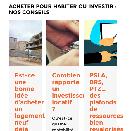
ACHETER POUR HABITER OU INVESTIR :
NOS CONSEILS
Est-ce
Combien
PSLA,
une
rapporte
BRS,
bonne
un
PTZ…
idée
investissement
des
d’acheter
locatif
plafonds
un
?
de
logement
ressources
Qu’est-ce
neuf
bien
qu’une
déjà
revalorisés
rentabilité