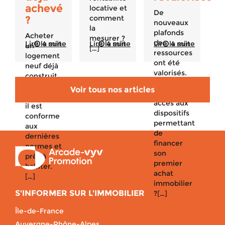
achevé
locative et
De
?
comment
nouveaux
la
plafonds
Acheter
mesurer ?
de
Lire la suite
4 min
Lire la suite
4 min
Lire la suite
4 min
un
[…]
ressources
logement
ont été
neuf déjà
valorisés.
construit
Qui peut
est un
Voir tous nos articles
avoir
bon plan :
accès aux
il est
dispositifs
conforme
permettant
aux
de
dernières
financer
normes et
son
prêt à
premier
habiter.
achat
[…]
immobilier
S'INFORMER SUR L'IMMOBILIER
?[…]
Île-de-France
Auvergne-Rhône-Alpes