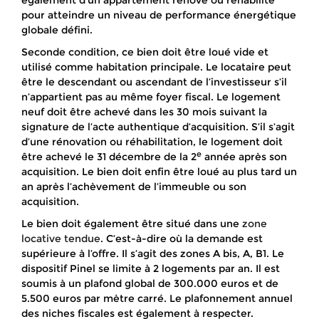
également d’un appartement rénové ou réhabilité
pour atteindre un niveau de performance énergétique
globale défini.
Seconde condition, ce bien doit être loué vide et
utilisé comme habitation principale. Le locataire peut
être le descendant ou ascendant de l’investisseur s’il
n’appartient pas au même foyer fiscal. Le logement
neuf doit être achevé dans les 30 mois suivant la
signature de l’acte authentique d’acquisition. S’il s’agit
d’une rénovation ou réhabilitation, le logement doit
e
être achevé le 31 décembre de la 2
année après son
acquisition. Le bien doit enfin être loué au plus tard un
an après l’achèvement de l’immeuble ou son
acquisition.
Le bien doit également être situé dans une
zone
locative tendue
. C’est-à-dire où la demande est
supérieure à l’offre. Il s’agit des zones A bis, A, B1. Le
dispositif Pinel se limite à 2 logements par an. Il est
soumis à un plafond global de 300.000 euros et de
5.500 euros par mètre carré. Le plafonnement annuel
des niches fiscales est également à respecter.