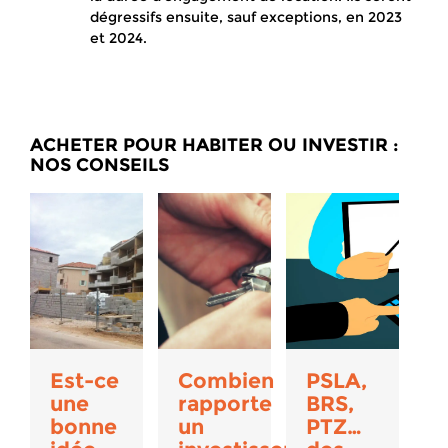
dégressifs ensuite, sauf exceptions, en 2023
et 2024.
ACHETER POUR HABITER OU INVESTIR :
NOS CONSEILS
Est-ce
Combien
PSLA,
une
rapporte
BRS,
bonne
un
PTZ…