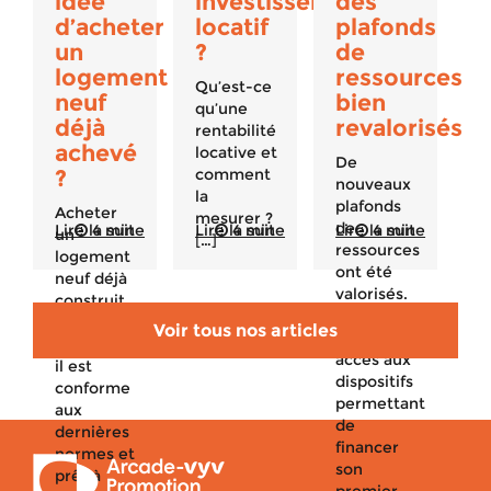
idée
investissement
des
d’acheter
locatif
plafonds
un
?
de
logement
ressources
Qu’est-ce
neuf
bien
qu’une
déjà
revalorisés
rentabilité
achevé
locative et
De
?
comment
nouveaux
la
plafonds
Acheter
mesurer ?
de
Lire la suite
4 min
Lire la suite
4 min
Lire la suite
4 min
un
[…]
ressources
logement
ont été
neuf déjà
valorisés.
construit
Qui peut
est un
Voir tous nos articles
avoir
bon plan :
accès aux
il est
dispositifs
conforme
permettant
aux
de
dernières
financer
normes et
son
prêt à