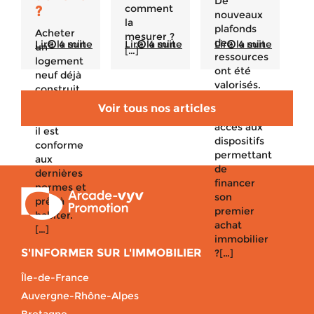
De
?
comment
nouveaux
la
plafonds
Acheter
mesurer ?
de
Lire la suite
4 min
Lire la suite
4 min
Lire la suite
4 min
un
[…]
ressources
logement
ont été
neuf déjà
valorisés.
construit
Qui peut
est un
Voir tous nos articles
avoir
bon plan :
accès aux
il est
dispositifs
conforme
permettant
aux
de
dernières
financer
normes et
son
prêt à
premier
habiter.
achat
[…]
immobilier
S'INFORMER SUR L'IMMOBILIER
?[…]
Île-de-France
Auvergne-Rhône-Alpes