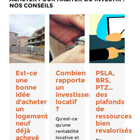
NOS CONSEILS
Est-ce
Combien
PSLA,
une
rapporte
BRS,
bonne
un
PTZ…
idée
investissement
des
d’acheter
locatif
plafonds
un
?
de
logement
ressources
Qu’est-ce
neuf
bien
qu’une
déjà
revalorisés
rentabilité
achevé
locative et