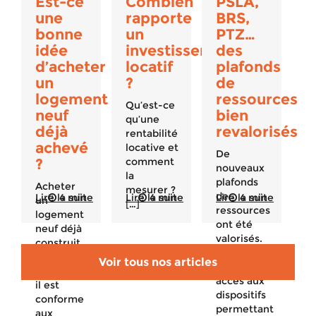
Est-ce
Combien
PSLA,
une
rapporte
BRS,
bonne
un
PTZ…
idée
investissement
des
d’acheter
locatif
plafonds
un
?
de
logement
ressources
Qu’est-ce
neuf
bien
qu’une
déjà
revalorisés
rentabilité
achevé
locative et
De
?
comment
nouveaux
la
plafonds
Acheter
mesurer ?
de
Lire la suite
4 min
Lire la suite
4 min
Lire la suite
4 min
un
[…]
ressources
logement
ont été
neuf déjà
valorisés.
construit
Qui peut
est un
Voir tous nos articles
avoir
bon plan :
accès aux
il est
dispositifs
conforme
permettant
aux