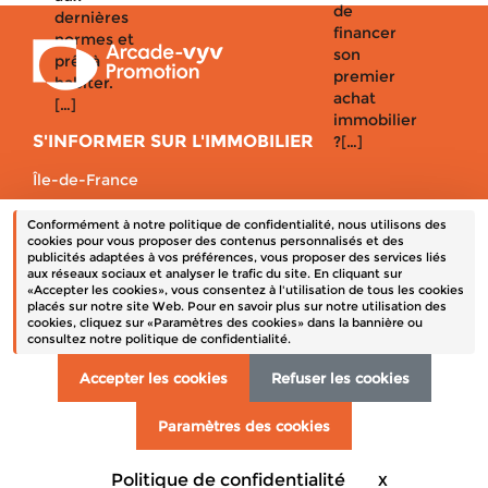
de
dernières
financer
normes et
son
prêt à
premier
habiter.
achat
[…]
immobilier
S'INFORMER SUR L'IMMOBILIER
?[…]
Île-de-France
Auvergne-Rhône-Alpes
Conformément à notre politique de confidentialité, nous utilisons des
Bretagne
cookies pour vous proposer des contenus personnalisés et des
publicités adaptées à vos préférences, vous proposer des services liés
Centre-Val de Loire
aux réseaux sociaux et analyser le trafic du site. En cliquant sur
«Accepter les cookies», vous consentez à l'utilisation de tous les cookies
placés sur notre site Web. Pour en savoir plus sur notre utilisation des
cookies, cliquez sur «Paramètres des cookies» dans la bannière ou
Un terrain à vendre
consultez notre politique de confidentialité.
Mentions obligatoires
Données personnelles
Accepter les cookies
Refuser les cookies
Contact
Paramètres des cookies
Crédits
Plan du site
Politique de confidentialité
X
Masquer le b