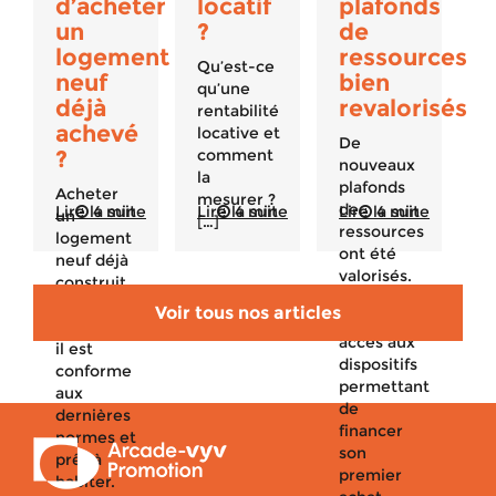
d’acheter
locatif
plafonds
un
?
de
logement
ressources
Qu’est-ce
neuf
bien
qu’une
déjà
revalorisés
rentabilité
achevé
locative et
De
?
comment
nouveaux
la
plafonds
Acheter
mesurer ?
de
Lire la suite
4 min
Lire la suite
4 min
Lire la suite
4 min
un
[…]
ressources
logement
ont été
neuf déjà
valorisés.
construit
Qui peut
est un
Voir tous nos articles
avoir
bon plan :
accès aux
il est
dispositifs
conforme
permettant
aux
de
dernières
financer
normes et
son
prêt à
premier
habiter.