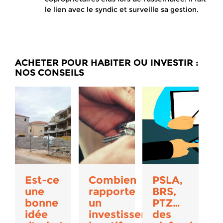
le lien avec le syndic et surveille sa gestion.
ACHETER POUR HABITER OU INVESTIR :
NOS CONSEILS
Est-ce
Combien
PSLA,
une
rapporte
BRS,
bonne
un
PTZ…
idée
investissement
des