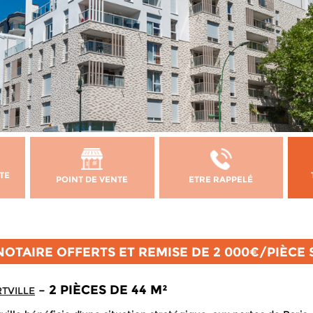
TE
POINT DE VENTE
ETRE RAPPELÉ
NOTAIRE OFFERTS ET REMISE DE 2 000€/PIÈCE
– 2 PIÈCES DE 44 M²
TVILLE