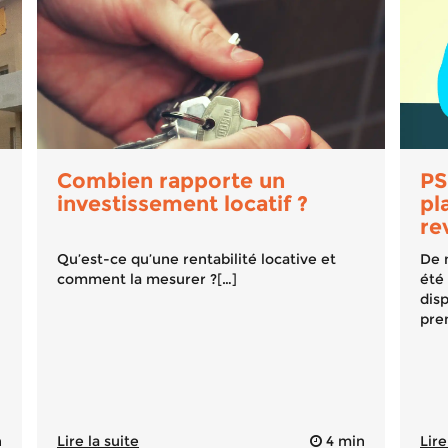
Combien rapporte un
PS
investissement locatif ?
pl
re
Qu’est-ce qu’une rentabilité locative et
De 
comment la mesurer ?[…]
été 
dis
pre
n
Lire la suite
4 min
Lire