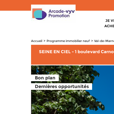
JE 
ACH
Accueil
Programme immobilier neuf
Val-de-Marne
SEINE EN CIEL - 1 boulevard Carnot
Bon plan
Dernières opportunités