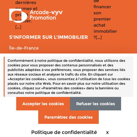
de
dernières
financer
normes et
son
prêt à
premier
habiter.
achat
[…]
immobilier
S'INFORMER SUR L'IMMOBILIER
?[…]
Île-de-France
Auvergne-Rhône-Alpes
Conformément à notre politique de confidentialité, nous utilisons des
Bretagne
cookies pour vous proposer des contenus personnalisés et des
publicités adaptées à vos préférences, vous proposer des services liés
Centre-Val de Loire
aux réseaux sociaux et analyser le trafic du site. En cliquant sur
«Accepter les cookies», vous consentez à l'utilisation de tous les cookies
placés sur notre site Web. Pour en savoir plus sur notre utilisation des
cookies, cliquez sur «Paramètres des cookies» dans la bannière ou
Un terrain à vendre
consultez notre politique de confidentialité.
Mentions obligatoires
Données personnelles
Accepter les cookies
Refuser les cookies
Contact
Paramètres des cookies
Crédits
Plan du site
Politique de confidentialité
X
Masquer le b