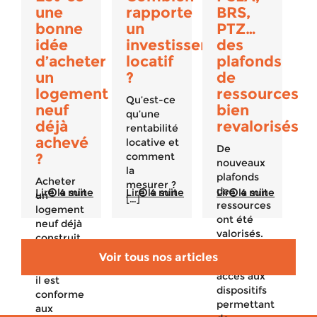
une
rapporte
BRS,
bonne
un
PTZ…
idée
investissement
des
d’acheter
locatif
plafonds
un
?
de
logement
ressources
Qu’est-ce
neuf
bien
qu’une
déjà
revalorisés
rentabilité
achevé
locative et
De
?
comment
nouveaux
la
plafonds
Acheter
mesurer ?
de
Lire la suite
4 min
Lire la suite
4 min
Lire la suite
4 min
un
[…]
ressources
logement
ont été
neuf déjà
valorisés.
construit
Qui peut
est un
Voir tous nos articles
avoir
bon plan :
accès aux
il est
dispositifs
conforme
permettant
aux