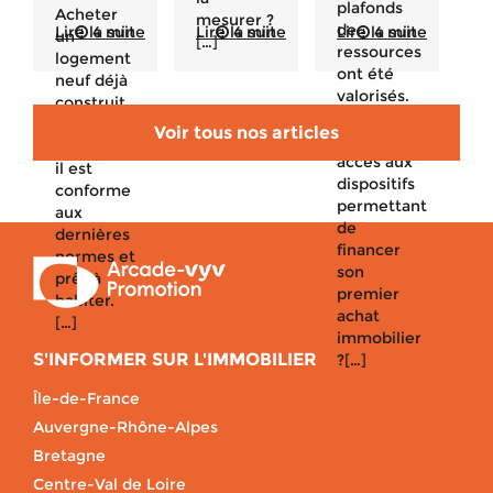
plafonds
Acheter
mesurer ?
de
Lire la suite
4 min
Lire la suite
4 min
Lire la suite
4 min
un
[…]
ressources
logement
ont été
neuf déjà
valorisés.
construit
Qui peut
est un
Voir tous nos articles
avoir
bon plan :
accès aux
il est
dispositifs
conforme
permettant
aux
de
dernières
financer
normes et
son
prêt à
premier
habiter.
achat
[…]
immobilier
S'INFORMER SUR L'IMMOBILIER
?[…]
Île-de-France
Auvergne-Rhône-Alpes
Bretagne
Centre-Val de Loire