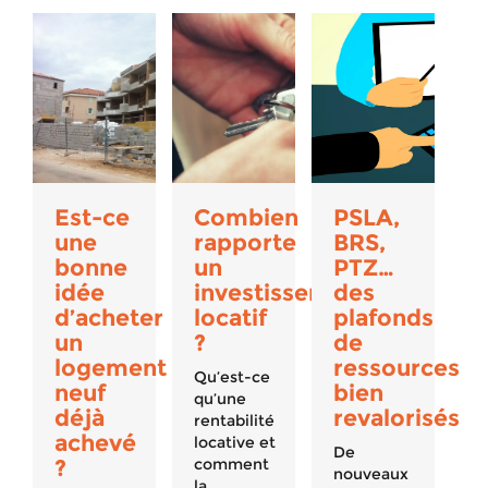
Est-ce
Combien
PSLA,
une
rapporte
BRS,
bonne
un
PTZ…
idée
investissement
des
d’acheter
locatif
plafonds
un
?
de
logement
ressources
Qu’est-ce
neuf
bien
qu’une
déjà
revalorisés
rentabilité
achevé
locative et
De
?
comment
nouveaux
la