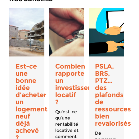
Est-ce
Combien
PSLA,
une
rapporte
BRS,
bonne
un
PTZ…
idée
investissement
des
d’acheter
locatif
plafonds
un
?
de
logement
ressources
Qu’est-ce
neuf
bien
qu’une
déjà
revalorisés
rentabilité
achevé
locative et
De
?
comment