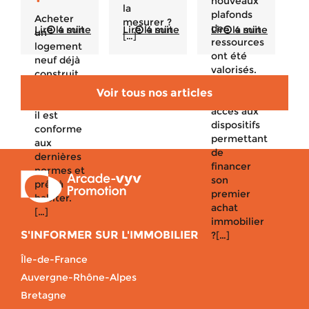
nouveaux
la
plafonds
Acheter
mesurer ?
de
Lire la suite
4 min
Lire la suite
4 min
Lire la suite
4 min
un
[…]
ressources
logement
ont été
neuf déjà
valorisés.
construit
Qui peut
est un
Voir tous nos articles
avoir
bon plan :
accès aux
il est
dispositifs
conforme
permettant
aux
de
dernières
financer
normes et
son
prêt à
premier
habiter.
achat
[…]
immobilier
S'INFORMER SUR L'IMMOBILIER
?[…]
Île-de-France
Auvergne-Rhône-Alpes
Bretagne