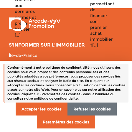
permettant
aux
de
dernières
financer
normes et
son
prêt à
premier
habiter.
achat
[…]
immobilier
S'INFORMER SUR L'IMMOBILIER
?[…]
Île-de-France
Auvergne-Rhône-Alpes
Conformément à notre politique de confidentialité, nous utilisons des
Bretagne
cookies pour vous proposer des contenus personnalisés et des
publicités adaptées à vos préférences, vous proposer des services liés
Centre-Val de Loire
aux réseaux sociaux et analyser le trafic du site. En cliquant sur
«Accepter les cookies», vous consentez à l'utilisation de tous les cookies
placés sur notre site Web. Pour en savoir plus sur notre utilisation des
cookies, cliquez sur «Paramètres des cookies» dans la bannière ou
Un terrain à vendre
consultez notre politique de confidentialité.
Mentions obligatoires
Données personnelles
Accepter les cookies
Refuser les cookies
Contact
Paramètres des cookies
Crédits
Plan du site