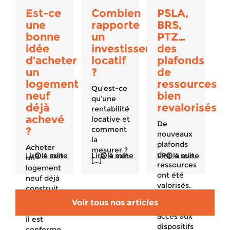
Est-ce
Combien
PSLA,
une
rapporte
BRS,
bonne
un
PTZ…
idée
investissement
des
d’acheter
locatif
plafonds
un
?
de
logement
ressources
Qu’est-ce
neuf
bien
qu’une
déjà
revalorisés
rentabilité
achevé
locative et
De
?
comment
nouveaux
la
plafonds
Acheter
mesurer ?
de
Lire la suite
4 min
Lire la suite
4 min
Lire la suite
4 min
un
[…]
ressources
logement
ont été
neuf déjà
valorisés.
construit
Qui peut
est un
Voir tous nos articles
avoir
bon plan :
accès aux
il est
dispositifs
conforme