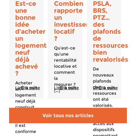
Est-ce
Combien
PSLA,
une
rapporte
BRS,
bonne
un
PTZ…
idée
investissement
des
d’acheter
locatif
plafonds
un
?
de
logement
ressources
Qu’est-ce
neuf
bien
qu’une
déjà
revalorisés
rentabilité
achevé
locative et
De
?
comment
nouveaux
la
plafonds
Acheter
mesurer ?
de
Lire la suite
4 min
Lire la suite
4 min
Lire la suite
4 min
un
[…]
ressources
logement
ont été
neuf déjà
valorisés.
construit
Qui peut
est un
Voir tous nos articles
avoir
bon plan :
accès aux
il est
dispositifs
conforme
permettant