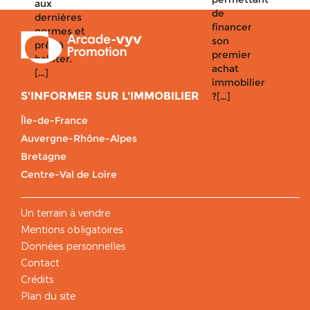
aux
de
dernières
financer
normes et
son
prêt à
premier
habiter.
achat
[…]
immobilier
S'INFORMER SUR L'IMMOBILIER
?[…]
Île-de-France
Auvergne-Rhône-Alpes
Bretagne
Centre-Val de Loire
Un terrain à vendre
Mentions obligatoires
Données personnelles
Contact
Crédits
Plan du site