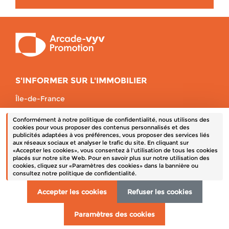
S'INFORMER SUR L'IMMOBILIER
Île-de-France
Auvergne-Rhône-Alpes
Conformément à notre politique de confidentialité, nous utilisons des
Bretagne
cookies pour vous proposer des contenus personnalisés et des
publicités adaptées à vos préférences, vous proposer des services liés
Centre-Val de Loire
aux réseaux sociaux et analyser le trafic du site. En cliquant sur
«Accepter les cookies», vous consentez à l'utilisation de tous les cookies
placés sur notre site Web. Pour en savoir plus sur notre utilisation des
cookies, cliquez sur «Paramètres des cookies» dans la bannière ou
Un terrain à vendre
consultez notre politique de confidentialité.
Mentions obligatoires
Données personnelles
Accepter les cookies
Refuser les cookies
Contact
Paramètres des cookies
Crédits
Plan du site