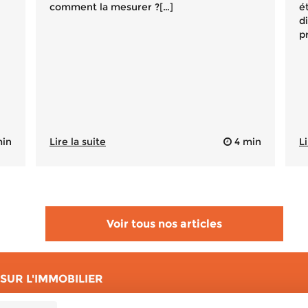
comment la mesurer ?[…]
é
d
p
in
Lire la suite
4 min
Li
Voir tous nos articles
SUR L'IMMOBILIER
Auvergne-Rhône-Alpes
Bretagne
Centre-Val de Loire