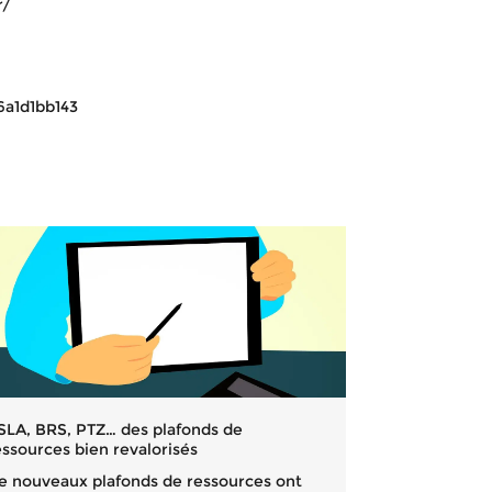
r/
6a1d1bb143
SLA, BRS, PTZ… des plafonds de
essources bien revalorisés
e nouveaux plafonds de ressources ont