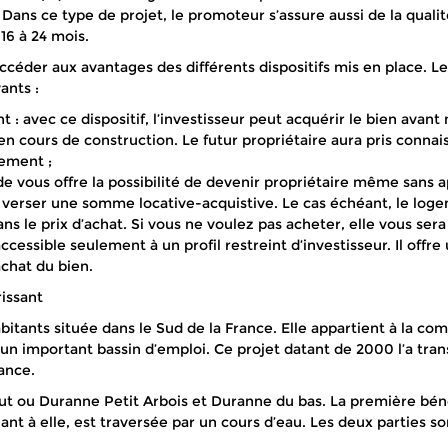
 Dans ce type de projet, le promoteur s’assure aussi de la qualit
16 à 24 mois.
ccéder aux avantages des différents dispositifs mis en place. L
ants :
: avec ce dispositif, l’investisseur peut acquérir le bien avant 
n cours de construction. Le futur propriétaire aura pris connai
cement ;
ide vous offre la possibilité de devenir propriétaire même sans a
verser une somme locative-acquistive. Le cas échéant, le logem
ans le prix d’achat. Si vous ne voulez pas acheter, elle vous s
accessible seulement à un profil restreint d’investisseur. Il off
achat du bien.
rissant
bitants située dans le Sud de la France. Elle appartient à la c
n important bassin d’emploi. Ce projet datant de 2000 l’a tra
ance.
t ou Duranne Petit Arbois et Duranne du bas. La première bénéfi
t à elle, est traversée par un cours d’eau. Les deux parties sont