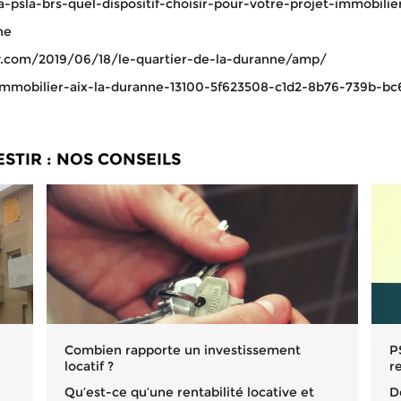
sla-brs-quel-dispositif-choisir-pour-votre-projet-immobilie
ne
.com/2019/06/18/le-quartier-de-la-duranne/amp/
mmobilier-aix-la-duranne-13100-5f623508-c1d2-8b76-739b-bc
STIR : NOS CONSEILS
Combien rapporte un investissement
P
locatif ?
r
Qu’est-ce qu’une rentabilité locative et
D