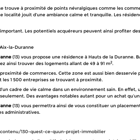
 se trouve à proximité de points névralgiques comme les comme
tte localité jouit d’une ambiance calme et tranquille. Les rés
nt important. Les potentiels acquéreurs peuvent ainsi profiter 
 Aix-la-Duranne
ranne
(13) vous propose une résidence à Hauts de la Duranne. B
2
ez ainsi trouver des logements allant de 49 à 91 m
.
 proximité de commerces. Cette zone est aussi bien desservie pa
t les 1 500 entreprises se trouvant à proximité.
r d’un cadre de vie calme dans un environnement sain. En effet, 
 seulement. Des avantages notables autant pour un achat qu’un 
ranne
(13) vous permettra ainsi de vous constituer un placemen
s administratives.
contenu/130-quest-ce-quun-projet-immobilier