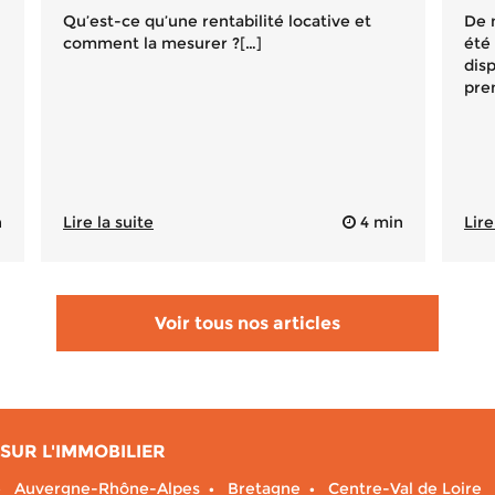
Qu’est-ce qu’une rentabilité locative et
De 
comment la mesurer ?[…]
été 
dis
pre
n
Lire la suite
4 min
Lire
Voir tous nos articles
SUR L'IMMOBILIER
Auvergne-Rhône-Alpes
Bretagne
Centre-Val de Loire