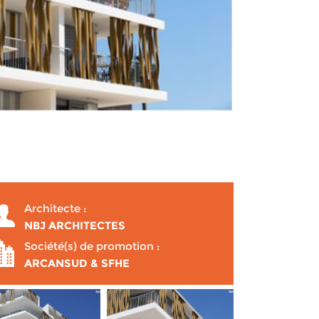
Architecte :
NBJ ARCHITECTES
Société(s) de promotion :
ARCANSUD & SFHE