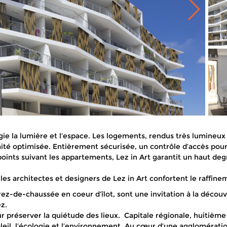
ie la lumière et l’espace. Les logements, rendus très lumineux 
té optimisée. Entièrement sécurisée, un contrôle d’accès pour 
points suivant les appartements, Lez in Art garantit un haut deg
les architectes et designers de Lez in Art confortent le raffin
u rez-de-chaussée en coeur d’îlot, sont une invitation à la déc
z.
 préserver la quiétude des lieux. Capitale régionale, huitième 
oleil, l’écologie et l’environnement. Au cœur d’une agglomér