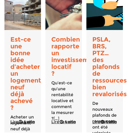
Est-ce
Combien
PSLA,
une
rapporte
BRS,
bonne
un
PTZ…
idée
investissement
des
d’acheter
locatif
plafonds
un
?
de
logement
ressources
Qu’est-ce
neuf
bien
qu’une
déjà
revalorisés
rentabilité
achevé
locative et
De
?
comment
nouveaux
la mesurer
plafonds de
Acheter un
?[…]
ressources
Lire la suite
4 min
Lire la suite
4 min
Lire la suite
4 min
logement
ont été
neuf déjà