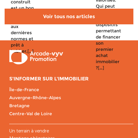
valorisés.
construit
Qui peut
est un bon
avoir accès
plan : il est
Voir tous nos articles
aux
conforme
dispositifs
aux
permettant
dernières
de financer
normes et
son
prêt à
premier
habiter.[…]
achat
immobilier
?[…]
S'INFORMER SUR L'IMMOBILIER
Île-de-France
Auvergne-Rhône-Alpes
Bretagne
Centre-Val de Loire
Un terrain à vendre