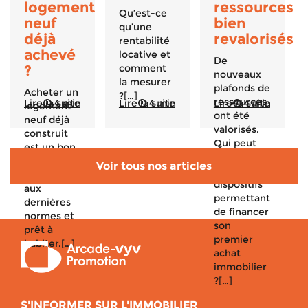
logement
ressources
Qu’est-ce
neuf
bien
qu’une
déjà
revalorisés
rentabilité
achevé
locative et
De
?
comment
nouveaux
la mesurer
plafonds de
Acheter un
?[…]
ressources
Lire la suite
4 min
Lire la suite
4 min
Lire la suite
4 min
logement
ont été
neuf déjà
valorisés.
construit
Qui peut
est un bon
avoir accès
plan : il est
Voir tous nos articles
aux
conforme
dispositifs
aux
permettant
dernières
de financer
normes et
son
prêt à
premier
habiter.[…]
achat
immobilier
?[…]
S'INFORMER SUR L'IMMOBILIER