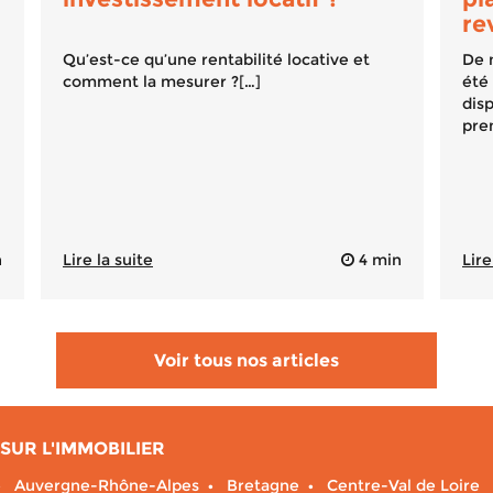
re
Qu’est-ce qu’une rentabilité locative et
De 
comment la mesurer ?[…]
été 
dis
pre
n
Lire la suite
4 min
Lire
Voir tous nos articles
SUR L'IMMOBILIER
Auvergne-Rhône-Alpes
Bretagne
Centre-Val de Loire