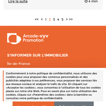
Lire la suite
4 min
<<
<
1
2
3
4
5
>
>>
S'INFORMER SUR L'IMMOBILIER
Île-de-France
Auvergne-Rhône-Alpes
Conformément à notre politique de confidentialité, nous utilisons des
Bretagne
cookies pour vous proposer des contenus personnalisés et des
publicités adaptées à vos préférences, vous proposer des services liés
Centre-Val de Loire
aux réseaux sociaux et analyser le trafic du site. En cliquant sur
«Accepter les cookies», vous consentez à l'utilisation de tous les cookies
placés sur notre site Web. Pour en savoir plus sur notre utilisation des
cookies, cliquez sur «Paramètres des cookies» dans la bannière ou
Un terrain à vendre
consultez notre politique de confidentialité.
Mentions obligatoires